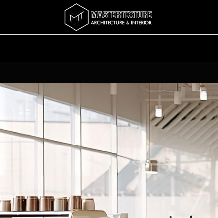
Services
Completed
Story
บทความ
Abo