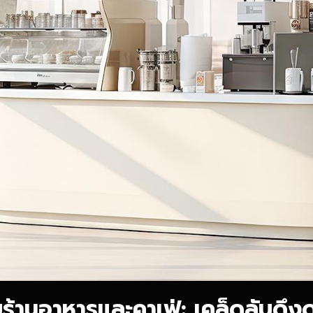
ร้านอาหารและคาเฟ่: เคล็ดลับดึงด